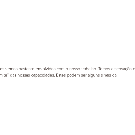
apia de Aceitação e Compromisso
Psicomotricidade
 nos vemos bastante envolvidos com o nosso trabalho. Temos a sensação 
mite” das nossas capacidades. Estes podem ser alguns sinais da…