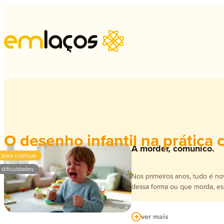
A escolha da área/c
Psi
O desenho infantil na prática c
Chega uma altura em que muitos jovens têm de tomar decisões im
A morder, comunico.
Psi
para crianças
ver mais
Psi
dificuldades
Nos primeiros anos, tudo é no
dessa forma ou que morda, esp
Ter
Sex
ver mais