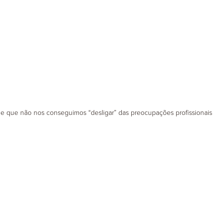
Adultos
de que não nos conseguimos “desligar” das preocupações profissionais
Seniores