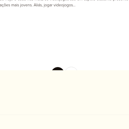
rações mais jovens. Aliás, jogar videojogos…
1
2