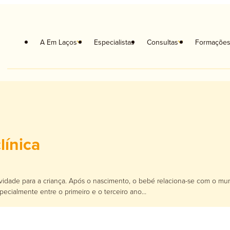
A Em Laços
Especialistas
Consultas
Formaçõe
urso: qual a melhor op
coterapia
Orientação Escolar e Vocacional
línica
portantes sobre o seu percurso escolar. A escolha da área de estudos ou
coterapia Crianças
Musicoterapia
coterapia de Casal
Neuropsicologia
vidade para a criança. Após o nascimento, o bebé relaciona-se com o mun
ecialmente entre o primeiro e o terceiro ano…
apia Familiar
Terapia da Fala
ologia Clínica
Terapia Ocupacional