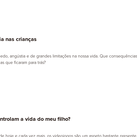
a nas crianças
edo, angústia e de grandes limitações na nossa vida. Que consequência
s que ficaram para trás?
ntrolam a vida do meu filho?
de hoje e cada vez mais, os videojogos são um aspeto bastante presente