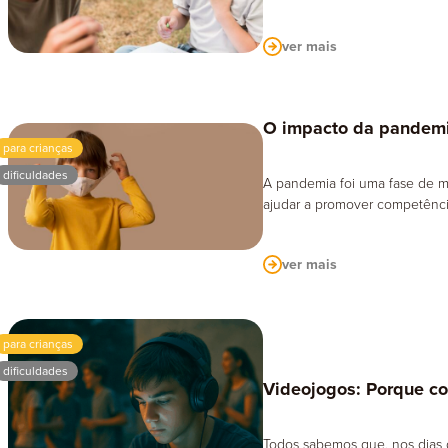
ver mais
O impacto da pandemi
para crianças
dificuldades
A pandemia foi uma fase de m
ajudar a promover competência
ver mais
para crianças
dificuldades
Videojogos: Porque co
Todos sabemos que, nos dias 