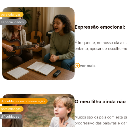
para crianças
especialidades
Expressão emocional:
É frequente, no nosso dia a d
entanto, apesar de escolhermo
ver mais
O meu filho ainda não 
dificuldades na comunicação
para crianças
dificuldades
Muitos são os pais com esta 
progressivo das palavras e d