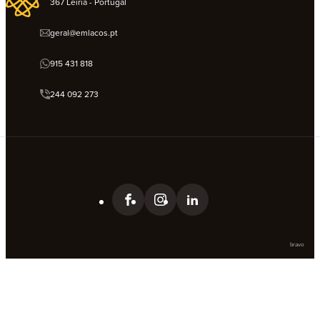
367 Leiria - Portugal
geral@emlacos.pt
915 431 818
244 092 273
bravo