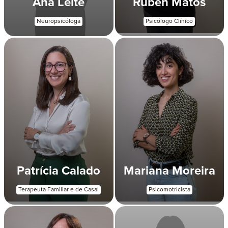
Ana Leite
Rúben Matos
Neuropsicóloga
Psicólogo Clínico
Patrícia Calado
Mariana Moreira
Terapeuta Familiar e de Casal
Psicomotricista