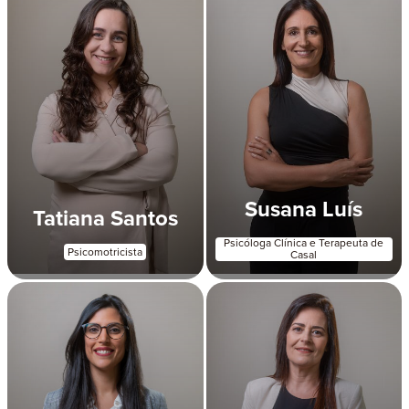
Susana Luís
Tatiana Santos
Psicóloga Clínica e Terapeuta de
Psicomotricista
Casal