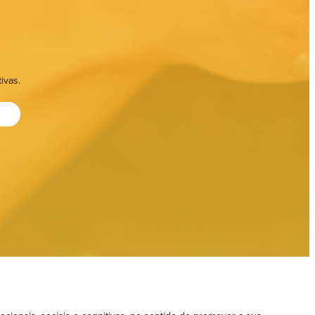
ivas.
Adultos
Seniores