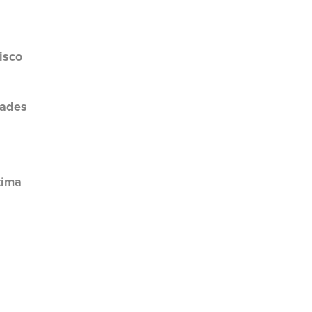
isco
dades
tima