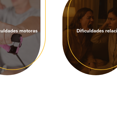
iculdades motoras
Dificuldades relac