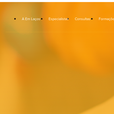
A Em Laços
Especialistas
Consultas
Formaçõ
icoterapia
Orientação Escolar e Vocaciona
icoterapia Crianças
Musicoterapia
icoterapia de Casal
Neuropsicologia
rapia Familiar
Terapia da Fala
xologia Clínica
Terapia Ocupacional