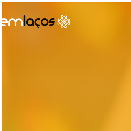
Ps
Ps
Ps
Te
Se