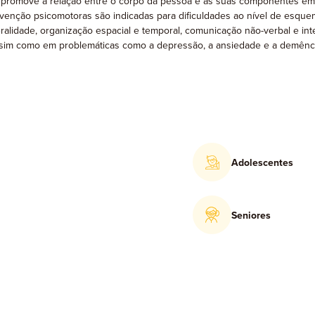
e promove a relação entre o corpo da pessoa e as suas componentes emoc
tervenção psicomotoras são indicadas para dificuldades ao nível de esq
alidade, organização espacial e temporal, comunicação não-verbal e int
ssim como em problemáticas como a depressão, a ansiedade e a demênci
Adolescentes
Seniores