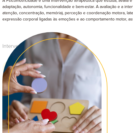
A Psicomotricidade é uma intervenção terapêutica que estuda, avalia 
adaptação, autonomia, funcionalidade e bem-estar. A avaliação e a in
atenção, concentração, memória), perceção e coordenação motora, later
expressão corporal ligadas às emoções e ao comportamento motor, a
Intervenção indicada para:
Crianças
Adultos