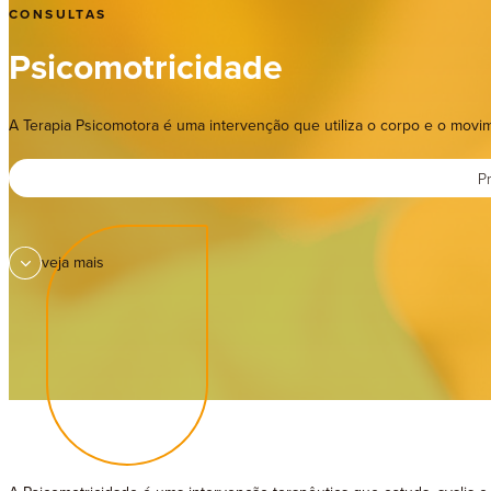
Te
CONSULTAS
Psicomotricidade
A Terapia Psicomotora é uma intervenção que utiliza o corpo e o movi
Pr
veja mais