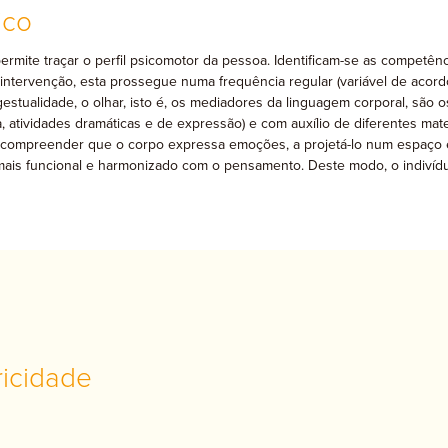
ico
rmite traçar o perfil psicomotor da pessoa. Identificam-se as competên
 intervenção, esta prossegue numa frequência regular (variável de acord
stualidade, o olhar, isto é, os mediadores da linguagem corporal, são os
ica, atividades dramáticas e de expressão) e com auxílio de diferentes m
 compreender que o corpo expressa emoções, a projetá-lo num espaço e
ais funcional e harmonizado com o pensamento. Deste modo, o indivídu
ricidade