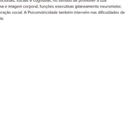
ionais, sociais e cognitivas, no sentido de promover a sua
uema e imagem corporal, funções executivas (planeamento neuromotor,
eração social. A Psicomotricidade também intervém nas dificuldades de
a.