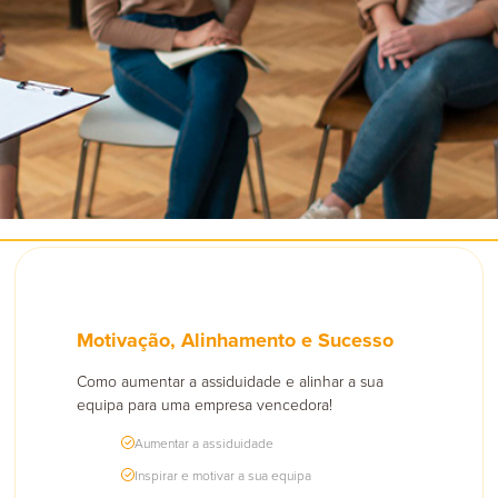
apia de Aceitação e Compromisso
Psicomotricidade
e Saúde Mental para Empresas
Motivação, Alinhamento e Sucesso
Como aumentar a assiduidade e alinhar a sua
equipa para uma empresa vencedora!
Aumentar a assiduidade
Inspirar e motivar a sua equipa