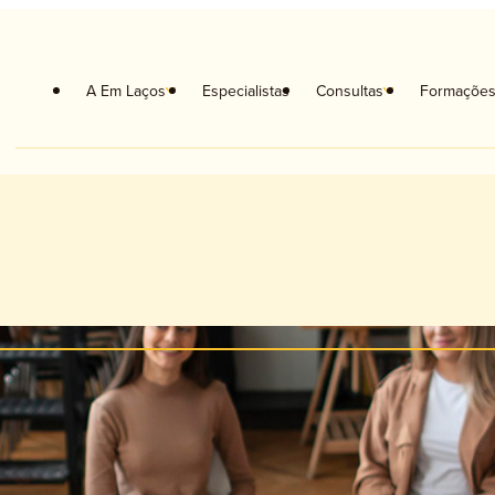
A Em Laços
Especialistas
Consultas
Formaçõe
coterapia
Orientação Escolar e Vocacional
coterapia Crianças
Musicoterapia
coterapia de Casal
Neuropsicologia
apia Familiar
Terapia da Fala
ologia Clínica
Terapia Ocupacional