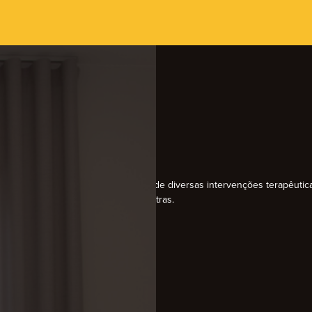
equipa Em Laços dá resposta através de diversas intervenções terapêutic
tricidade, Terapia da Fala, entre outras.