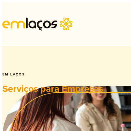
Psi
EM LAÇOS
Serviços para Empresas
Psi
Psi
Ter
Sex