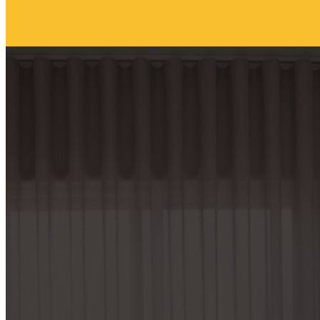
Sobre a
Em Laços
Com o recurso à avaliação, intervenção, reabilitação e capacitação, a 
Terapia de Casal, Sexologia, Musicoterapia, Terapia Ocupacional, Psicomo
Saiba mais sobre nós