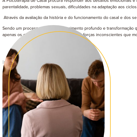
A Psicoterapia de Casal procura responder aos desafios emocionais e 
parentalidade, problemas sexuais, dificuldades na adaptação aos ciclos f
Através da avaliação da história e do funcionamento do casal e dos se
Sendo um processo de autoconhecimento profundo e transformação que p
apenas os conflitos atuais mas também as forças inconscientes que mo
Intervenção indicada para:
Adultos