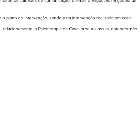
amente dificuldades de comunicação, dilemas e angústias na gestão da
o o plano de intervenção, sendo esta intervenção realizada em casal.
 relacionamento, a Psicoterapia de Casal
procura, assim, entender não