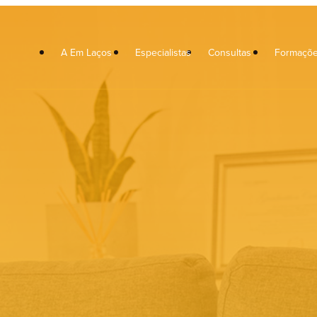
A Em Laços
Especialistas
Consultas
Formaçõ
icoterapia
Orientação Escolar e Vocaciona
icoterapia Crianças
Musicoterapia
icoterapia de Casal
Neuropsicologia
rapia Familiar
Terapia da Fala
xologia Clínica
Terapia Ocupacional