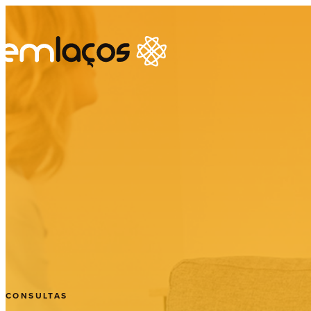
Ps
Ps
Ps
Te
Se
CONSULTAS