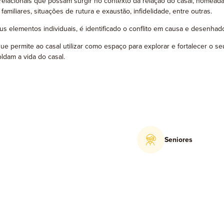
relacionais que possam surgir no contexto da relação do casal, nomead
amiliares, situações de rutura e exaustão, infidelidade, entre outras.
us elementos individuais, é identificado o conflito em causa e desenhad
ermite ao casal utilizar como espaço para explorar e fortalecer o seu
ldam a vida do casal.
Seniores