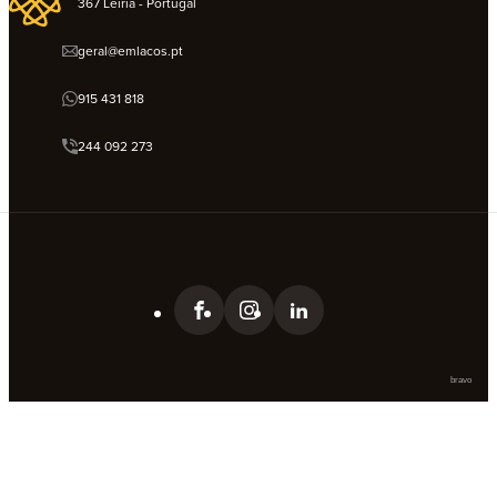
367 Leiria - Portugal
geral@emlacos.pt
915 431 818
244 092 273
bravo