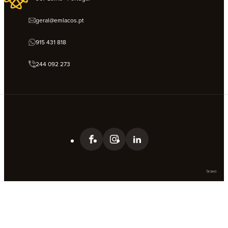
geral@emlacos.pt
915 431 818
244 092 273
bravo