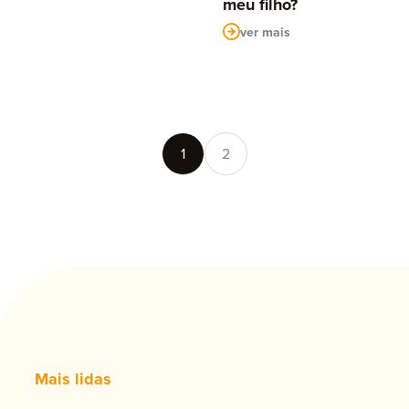
meu filho?
ver mais
1
2
Mais lidas