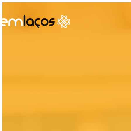
Ps
Ps
Ps
Te
Se