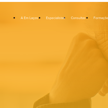
A Em Laços
Especialistas
Consultas
Formaçõ
icoterapia
Orientação Escolar e Vocaciona
icoterapia Crianças
Musicoterapia
icoterapia de Casal
Neuropsicologia
rapia Familiar
Terapia da Fala
xologia Clínica
Terapia Ocupacional