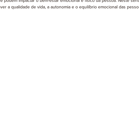
 podem impactar o bem-estar emocional e físico da pessoa. Neste sent
mover a qualidade de vida, a autonomia e o equilíbrio emocional das pe