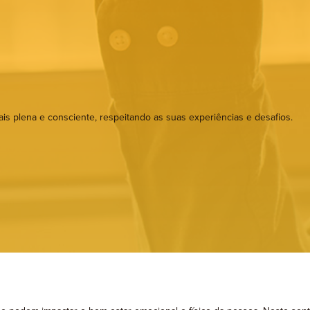
rapia de Aceitação e Compromisso
Psicomotricidade
s plena e consciente, respeitando as suas experiências e desafios.