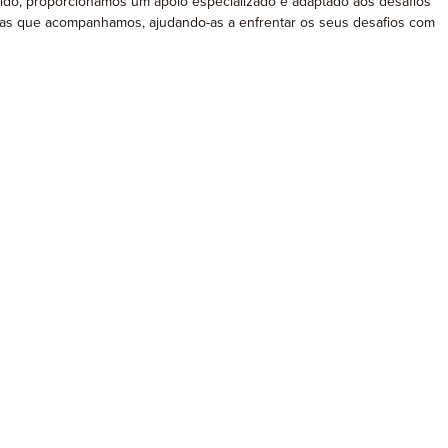
ido, proporcionamos um apoio especializado e adaptado aos desafios
ssoas que acompanhamos, ajudando-as a enfrentar os seus desafios com