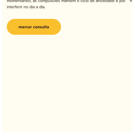
momentâneo, as compulsões mantêm o ciclo de ansiedade e podem
interferir no dia a dia.
marcar consulta