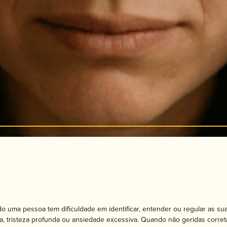
apia de Aceitação e Compromisso
Psicomotricidade
 uma pessoa tem dificuldade em identificar, entender ou regular as su
da, tristeza profunda ou ansiedade excessiva. Quando não geridas corr