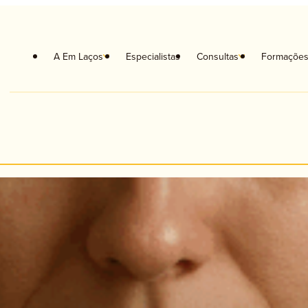
A Em Laços
Especialistas
Consultas
Formaçõe
coterapia
Orientação Escolar e Vocacional
coterapia Crianças
Musicoterapia
coterapia de Casal
Neuropsicologia
apia Familiar
Terapia da Fala
ologia Clínica
Terapia Ocupacional