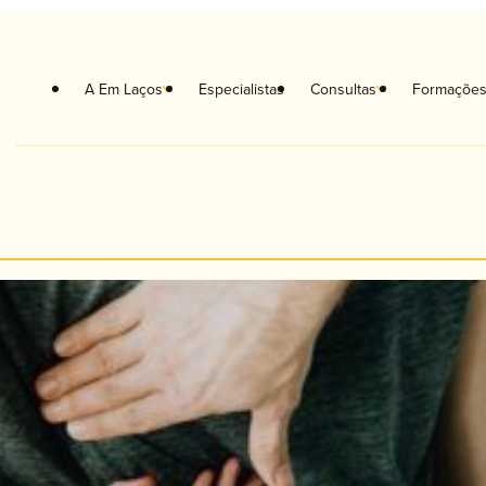
A Em Laços
Especialistas
Consultas
Formaçõe
coterapia
Orientação Escolar e Vocacional
coterapia Crianças
Musicoterapia
coterapia de Casal
Neuropsicologia
apia Familiar
Terapia da Fala
ologia Clínica
Terapia Ocupacional