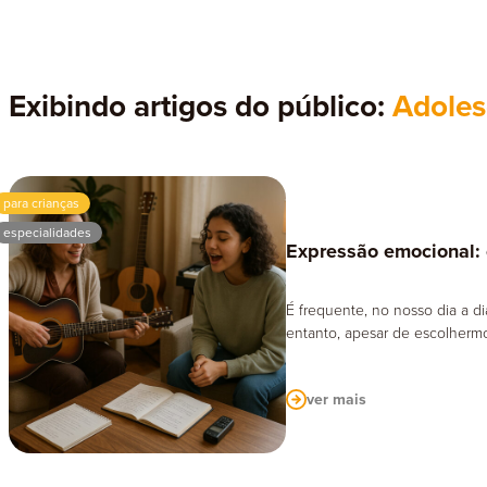
Ter
Exibindo artigos do público:
Adoles
para crianças
especialidades
Expressão emocional:
É frequente, no nosso dia a d
entanto, apesar de escolhermo
ver mais