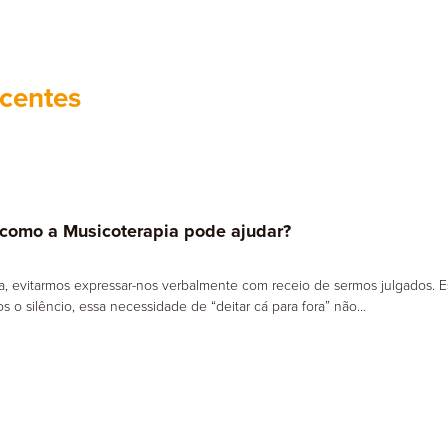
apia de Aceitação e Compromisso
Psicomotricidade
centes
 como a Musicoterapia pode ajudar?
ia, evitarmos expressar-nos verbalmente com receio de sermos julgados.
s o silêncio, essa necessidade de “deitar cá para fora” não…