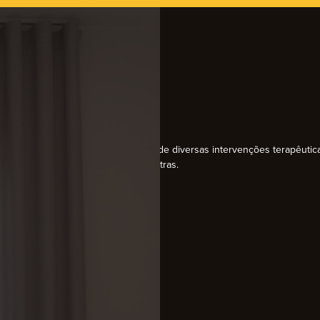
equipa Em Laços dá resposta através de diversas intervenções terapêutic
tricidade, Terapia da Fala, entre outras.