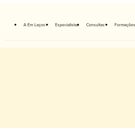
A Em Laços
Especialistas
Consultas
Formaçõe
coterapia
Orientação Escolar e Vocacional
coterapia Crianças
Musicoterapia
coterapia de Casal
Neuropsicologia
apia Familiar
Terapia da Fala
ologia Clínica
Terapia Ocupacional