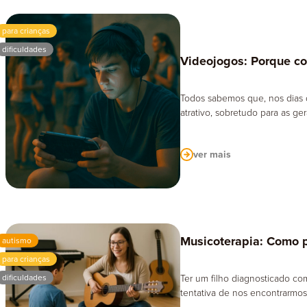
para crianças
dificuldades
Videojogos: Porque co
Todos sabemos que, nos dias 
atrativo, sobretudo para as ge
ver mais
Musicoterapia: Como p
autismo
para crianças
dificuldades
Ter um filho diagnosticado co
tentativa de nos encontrarmos 