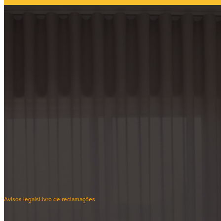
Sobre a
Em Laços
Com o recurso à avaliação, intervenção, reabilitação e capacitação, a 
Terapia de Casal, Sexologia, Musicoterapia, Terapia Ocupacional, Psicomo
Saiba mais sobre nós
Avisos legais
Livro de reclamações